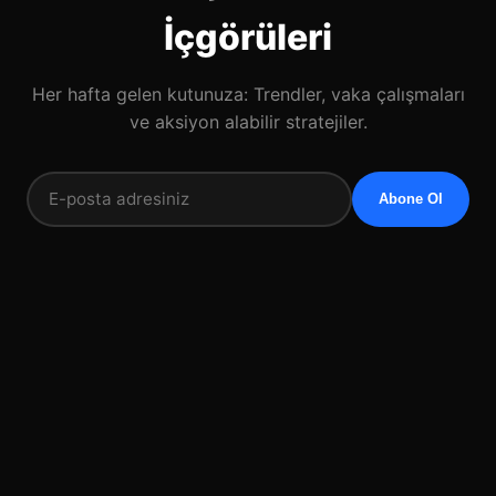
İçgörüleri
Her hafta gelen kutunuza: Trendler, vaka çalışmaları
ve aksiyon alabilir stratejiler.
Abone Ol
SAYFALAR
İLETIŞIM
Hakkımızda
0538
Dijitalde başarı
Hizmetlerimiz
270 71 45